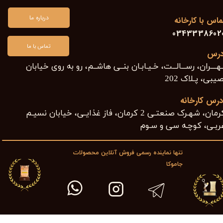
درباره ما
ماس با کارخانه
0343338602
تماس با ما
درس
هــــران، رســـالـــت، خـیـابـان بنــی هاشــم، رو به روی خیابان
یبی، پـلاک 202​​​​​​​
درس کارخانه
کرمان، شهـرک صنعتـی 2 کرمان، فاز غذایـی، خیابان نسیـم
ربـی، کوچـه سی و سـوم ​​​​​​​
تنها نماینده رسمی فروش آنلاین محصولات
جاموکا