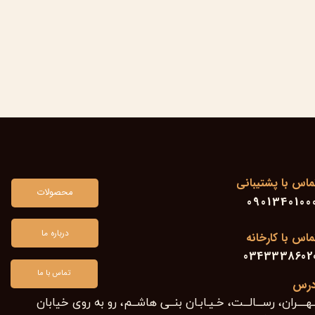
ماس با پشتیبانی
محصولات
0901340100
درباره ما
ماس با کارخانه
0343338602
تماس با ما
درس
هــــران، رســـالـــت، خـیـابـان بنــی هاشــم، رو به روی خیابان