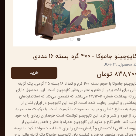
اپوچینو جاموکا - 400 گرم بسته 16 عددی
 محصول: JC-1049
۸۳۸,۷۰ تومان
خرید
کاپوچینو جاموکا با حجم بسته 400 گرم و تعداد 16 بسته 25 گرمی، یک گزینه
الی برای لذت بردن از طعم و عطر بی‌نظیر کاپوچینو است. این محصول دارای
پروانه بهداشت شماره 42/12011 می‌باشد که تضمین می‌کند که استانداردهای
هداشتی و کیفیتی رعایت شده است. تولید این کاپوچینو در ایران نشان از
وجه به صنایع داخلی و تولید محصولات با کیفیت است. با ترکیبات منحصر به
رد از قهوه و شیر و کره، این کاپوچینو توانسته است طرفداران زیادی را به خود
لب کند. طعم تلخ و ملایم این کاپوچینو همراه با عطر و طعمی دلنشین از
هوه، لحظاتی لذت‌بخش و آرامش‌بخش را برای شما ایجاد خواهد کرد. با توجه
ه ویژگی‌های منحصر به فرد و کیفیت بالا، کاپوچینو جاموکا یک گزینه عالی برای