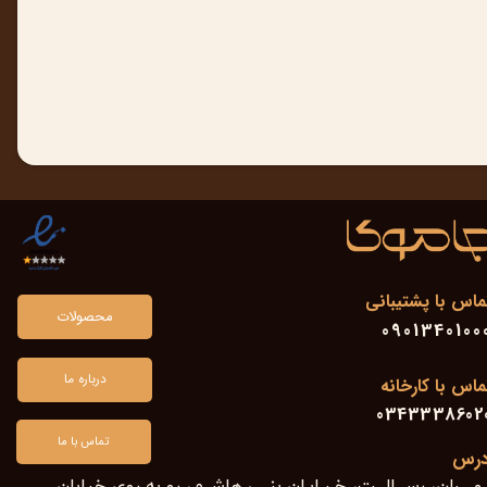
ماس با پشتیبانی
محصولات
0901340100
درباره ما
ماس با کارخانه
0343338602
تماس با ما
درس