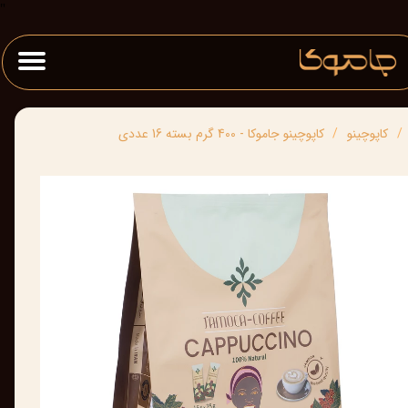
"
کاپوچینو
کاپوچینو جاموکا - 400 گرم بسته 16 عددی