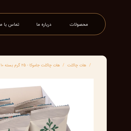
محصولات
درباره ما
تماس با ما
هات چاکلت
هات چاکلت جاموکا - 25 گرم بسته 10 عددی