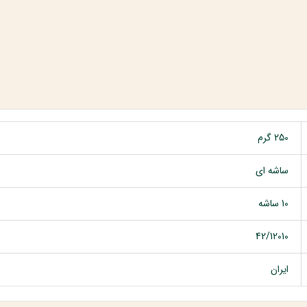
250 گرم
ساشه ای
10 ساشه
42/12010
ایران