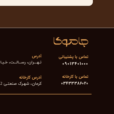
آدرس
تماس با پشتیبانی
تـهــــران، رســـالـــت، خـیـا
09013401000
تماس با کارخانه
آدرس کارخانه
03433386020
کرمان، شهـرک صنعتـی 2 کرمان، فاز غذایـی، خیابان نسیـم غربـی، کوچـه سی و سـوم ​​​​​​​