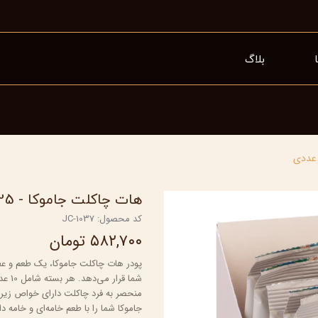
بلاگ
هات چاکلت جاموکا - 25 گرم بسته 10 عددی
کد محصول: JC-1037
۵۸۲,۷۰۰ تومان
پودر هات چاکلت جاموکا، یک طعم و عطر
منحصر به فرد چاکلت دارای خواص زیر
جاموکا شما را با طعم خامه‌ای و خامه د