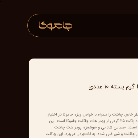
"
 خاص چاکلت را همراه با خواص ویژه جاموکا در اختیار
شما قرار می‌دهد. هر بسته شامل 10 عدد پاکت 25 گرمی از پودر هات چاکلت جاموکا است. این
 است: احساس شادابی و خوشمزه: پودر هات چاکلت
ار چاکلت و شیر غنی شده، به لذت‌بردن می‌برد. این چاکلت