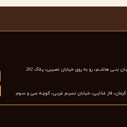
بـان بنــی هاشــم، رو به روی خیابان نصیبی، پـلاک 202​​​​​​​