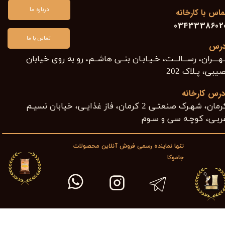
درباره ما
ماس با کارخانه
0343338602
تماس با ما
درس
هــــران، رســـالـــت، خـیـابـان بنــی هاشــم، رو به روی خیابان
یبی، پـلاک 202​​​​​​​
درس کارخانه
کرمان، شهـرک صنعتـی 2 کرمان، فاز غذایـی، خیابان نسیـم
ربـی، کوچـه سی و سـوم ​​​​​​​
تنها نماینده رسمی فروش آنلاین محصولات
جاموکا