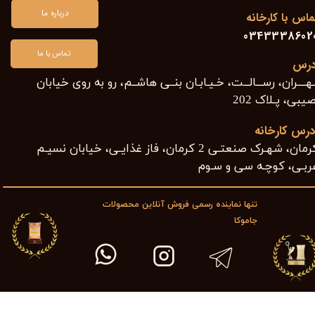
درباره ما
ماس با کارخانه
0343338602
تماس با ما
درس
هــــران، رســـالـــت، خـیـابـان بنــی هاشــم، رو به روی خیابان
یبی، پـلاک 202​​​​​​​
درس کارخانه
کرمان، شهـرک صنعتـی 2 کرمان، فاز غذایـی، خیابان نسیـم
ربـی، کوچـه سی و سـوم ​​​​​​​
تنها نماینده رسمی فروش آنلاین محصولات
جاموکا