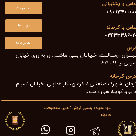
ماس با پشتیبانی
محصولات
0901340100
درباره ما
ماس با کارخانه
0343338602
تماس با ما
درس
هــــران، رســـالـــت، خـیـابـان بنــی هاشــم، رو به روی خیابان
یبی، پـلاک 202​​​​​​​
درس کارخانه
کرمان، شهـرک صنعتـی 2 کرمان، فاز غذایـی، خیابان نسیـم
ربـی، کوچـه سی و سـوم ​​​​​​​
تنها نماینده رسمی فروش آنلاین محصولات
جاموکا