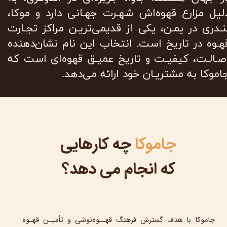
لیل مزارع قهوه‌اش شهـرت جهـانی دارد و موکا،
نـدری در یمـن، یکی از قدیمی‌تریـن مراکز تجـارت
هـوه در تاریخ است. انتخاب این نام نشان‌دهنده
صـالـت، کیفیـت و تاریخ عمیـق قهوه‌ای است که
اموکا به مشتریـان خود ارائه می‌دهد.
جاموکا
چه کارهایی
که انجام می دهد؟
جاموکا با هدف گسترش فرهنگ قهــوه‌نوشی و تأمیـن قهـوه