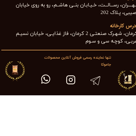
هــــران، رســـالـــت، خـیـابـان بنــی هاشــم، رو به روی خیابان
یبی، پـلاک 202​​​​​​​
درس کارخانه
کرمان، شهـرک صنعتـی 2 کرمان، فاز غذایـی، خیابان نسیـم
ربـی، کوچـه سی و سـوم ​​​​​​​
تنها نماینده رسمی فروش آنلاین محصولات
جاموکا