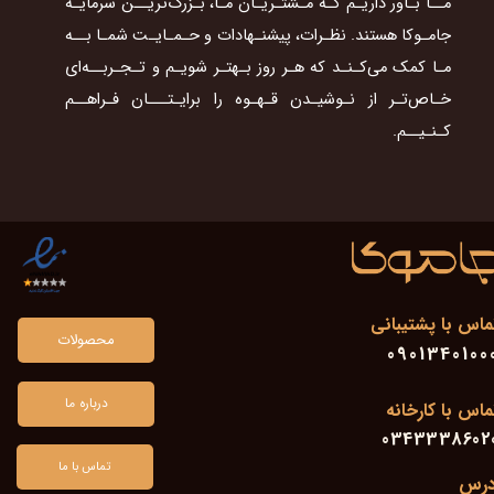
​​​​​​​مــا بـاور داریـم کـه مـشتـریـان مـا، بـزرگ‌تریــن سرمایـه
جامـوکا هستند. نظـرات، پیشنـهادات و حـمـایـت شمـا بــه
مـا کمک می‌کـنـد که هـر روز بـهتـر شویـم و تـجـربــه‌ای
خـاص‌تـر از نـوشیـدن قـهـوه را برایـتـــان فـراهــم
کـنـیــم.​​​​​​​
ماس با پشتیبانی
محصولات
0901340100
درباره ما
ماس با کارخانه
0343338602
تماس با ما
درس