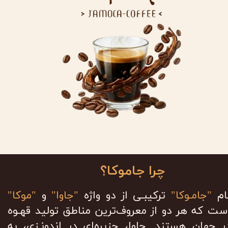
چرا جاموکا؟
ام
"جامـوکا"
ترکیبـی از دو واژه
"جاوا"
و
"موکا"
ست که هر دو از معروف‌ترین مناطق تولید قهـوه
ر جهان هستند. جاوا، جزیره‌ای در اندونـزی، به